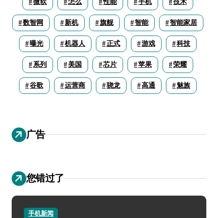
微软
怎么
性能
手机
技术
数智网
新机
旗舰
智能
智能家居
曝光
机器人
正式
游戏
科技
系列
美国
芯片
苹果
荣耀
谷歌
运营商
骁龙
高通
魅族
广告
您错过了
手机新闻