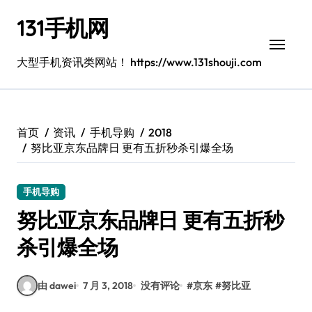
跳
131手机网
转
到
内
大型手机资讯类网站！ https://www.131shouji.com
容
首页
资讯
手机导购
2018
努比亚京东品牌日 更有五折秒杀引爆全场
手机导购
努比亚京东品牌日 更有五折秒
杀引爆全场
由 dawei
7 月 3, 2018
没有评论
#
京东
#
努比亚