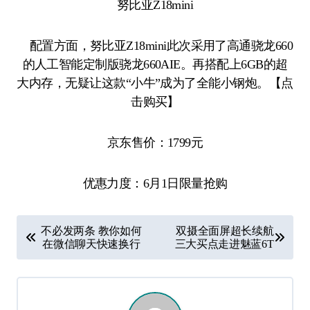
努比亚Z18mini
配置方面，努比亚Z18mini此次采用了高通骁龙660
的人工智能定制版骁龙660AIE。再搭配上6GB的超
大内存，无疑让这款“小牛”成为了全能小钢炮。【点
击购买】
京东售价：1799元
优惠力度：6月1日限量抢购
文
不必发两条 教你如何
双摄全面屏超长续航
章
在微信聊天快速换行
三大买点走进魅蓝6T
导
航