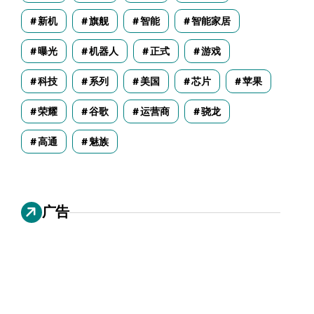
新机
旗舰
智能
智能家居
曝光
机器人
正式
游戏
科技
系列
美国
芯片
苹果
荣耀
谷歌
运营商
骁龙
高通
魅族
广告