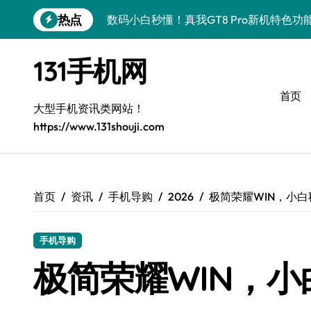
跳
热点
数码小白必看！荣耀500 Pro MOLLY
转
到
数码小白必看！OPPO Find X9 Pro亮
内
131手机网
容
数码小白惊了！vivo S50 Pro mini小
首页
数码小白必看！REDMI K90亮点配置大
大型手机资讯类网站！
https://www.131shouji.com
数码小白福音！荣耀ROBOT PHONE，
数码小白必看！华为nova 15 Ultra新
数码小白必看！iPhone 17e性能配置大
首页
资讯
手机导购
2026
极简荣耀WIN，小
数码小白秒懂！三星Galaxy Z Fold7黑
手机导购
数码小白福音！荣耀WIN资讯全掌控，手
极简荣耀WIN，