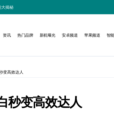
新资讯+玩机技巧大公开
点+技巧全攻略来啦
屏旗舰竟有这些神亮点
资讯
热门品牌
新机曝光
安卓频道
苹果频道
智
揭秘，一文搞定！
智能资讯一手掌控！
功能解锁还有超值优惠
升级，速来围观！
白秒变高效达人
科技亮点大揭秘
机管家助我快人一步！
小白秒变高效达人