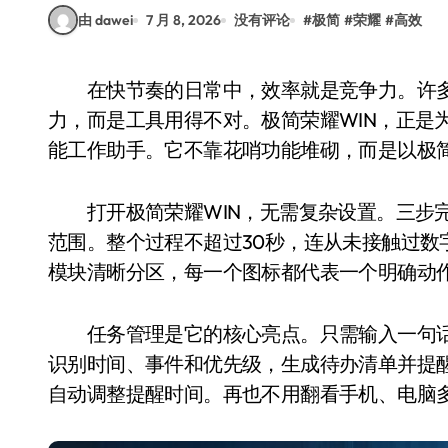
由 dawei
7 月 8, 2026
没有评论
#
极简
#
荣耀
#
高效
在快节奏的日常中，效率就是竞争力。许多人面对繁杂的任务时手忙脚乱，不是因为不够努
力，而是工具用得不对。极简荣耀WIN，正是
能工作助手。它不靠花哨功能堆砌，而是以极
打开极简荣耀WIN，无需复杂设置。三步完
范围。整个过程不超过30秒，连从未接触过数
模块清晰分区，每一个图标都代表一个明确动作
任务管理是它的核心亮点。只需输入一句话，
识别时间、事件和优先级，生成待办清单并提
自动调整提醒时间。再也不用翻看手机、电脑