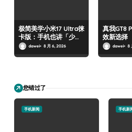
极简美学小米17 Ultra徕
真我GT8 
卡版：手机也讲「少即
效新选择
是多」
dawei
8 月 6, 2026
dawei
8 
您错过了
手机新闻
手机新