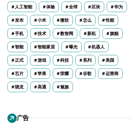
人工智能
体验
全球
区块
华为
发布
小米
微软
怎么
性能
手机
技术
数智网
新机
旗舰
智能
智能家居
曝光
机器人
正式
游戏
科技
系列
美国
芯片
苹果
荣耀
谷歌
运营商
骁龙
高通
魅族
广告