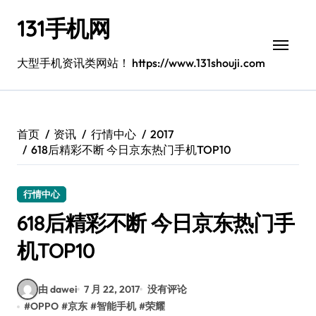
跳
131手机网
转
到
内
大型手机资讯类网站！ https://www.131shouji.com
容
首页
资讯
行情中心
2017
618后精彩不断 今日京东热门手机TOP10
行情中心
618后精彩不断 今日京东热门手
机TOP10
由 dawei
7 月 22, 2017
没有评论
#
OPPO
#
京东
#
智能手机
#
荣耀