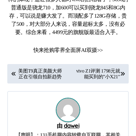
普通版是骁龙710，加600可以买到骁龙845和8G内
存，可以说是赚大发了。而顶配多了128G存储，贵
了500，对大部分人来说，容量超标太多，没有必
要。综合来看，4499元的旗舰版最适合入手。
快来抢购零界全面屏AI双摄>>
文
美图T9真正美颜大师
vivo Z1评测 1798元就
章
正在引领自拍新趋势
能买到的”小X21″
导
航
由
dawei
【声明】：131手机网内容转载自互联网，其相关