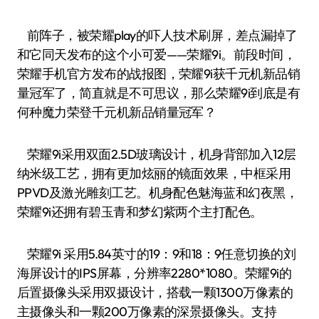
前阵子，被荣耀play的吓人技术刷屏，差点漏掉了
和它同天发布的这个小可爱——荣耀9i。前段时间，
荣耀手机官方发布的战报图，荣耀9i获千元机新品销
量冠军了，简直就是不可思议，那么荣耀9i到底是有
何种魔力荣登千元机新品销量冠军？
荣耀9i采用双面2.5D玻璃设计，机身背部加入12层
纳米级工艺，拥有更加炫丽的镜面效果，中框采用
PPVD及激光雕刻工艺。机身配色魅海蓝和幻夜黑，
荣耀9i还拥有碧玉青和梦幻紫两个主打配色。
荣耀9i 采用5.84英寸的19：9和18：9任意切换的刘
海屏设计的IPS屏幕，分辨率2280*1080。荣耀9i的
后置摄像头采用双摄设计，搭载一颗1300万像素的
主摄像头和一颗200万像素的深景摄像头。支持