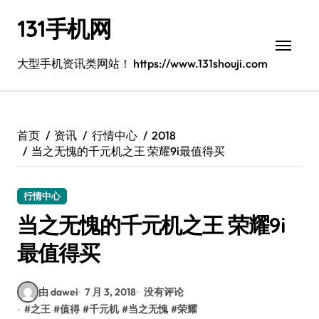
跳
131手机网
转
到
内
大型手机资讯类网站！ https://www.131shouji.com
容
首页
资讯
行情中心
2018
当之无愧的千元机之王 荣耀9i最值得买
行情中心
当之无愧的千元机之王 荣耀9i
最值得买
由 dawei
7 月 3, 2018
没有评论
#
之王
#
值得
#
千元机
#
当之无愧
#
荣耀