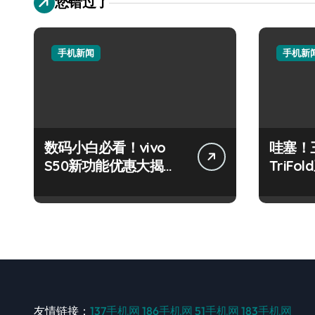
您错过了
手机新闻
手机新
数码小白必看！vivo
哇塞！三
S50新功能优惠大揭
TriF
秘，高效玩机就现在！
也能玩
友情链接：
137手机网
186手机网
51手机网
183手机网