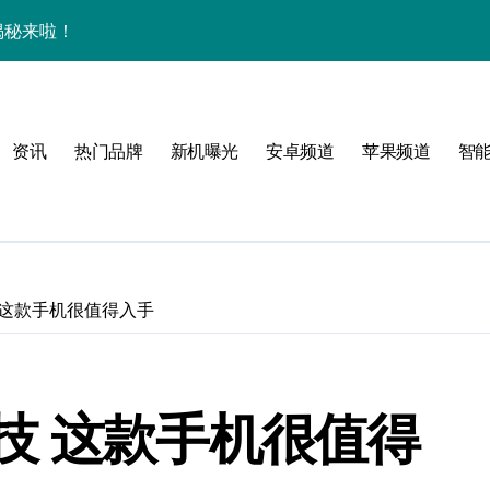
揭秘来啦！
逆天啦！
新亮点，手机管家抢先爆！
资讯
热门品牌
新机曝光
安卓频道
苹果频道
智
揭秘，玩机更高效！
机身竟装下海量资讯
揭秘来啦！
逆天啦！
 这款手机很值得入手
机管家全曝光
揭秘，高效玩机就现在！
技 这款手机很值得