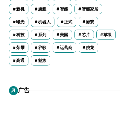
新机
旗舰
智能
智能家居
曝光
机器人
正式
游戏
科技
系列
美国
芯片
苹果
荣耀
谷歌
运营商
骁龙
高通
魅族
广告