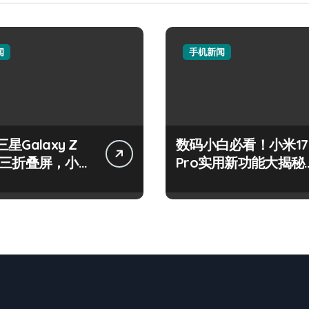
闻
手机新闻
星Galaxy Z
数码小白必看！小米17
old三折叠屏，小白
Pro实用新功能大揭秘
转新体验！
来啦！