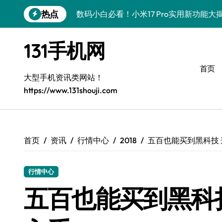
跳
热点
数码小白必看！小米17 Pro实用新功能大
转
到
数码小白惊了！三星S26这波黑科技是要
内
131手机网
容
数码小白惊了！三星Galaxy Z Fold7
首页
数码小白必看！vivo S50新功能优惠大
大型手机资讯类网站！
https://www.131shouji.com
数码小白惊了！vivo S50 Pro mini小
数码小白必看！小米17 Pro实用新功能大
数码小白惊了！三星S26这些黑科技是要
首页
资讯
行情中心
2018
五百也能买到黑科技
数码小白惊了！三星Z Fold7新亮点被手
行情中心
数码小白必看！vivo S50新功能优惠大
五百也能买到黑科