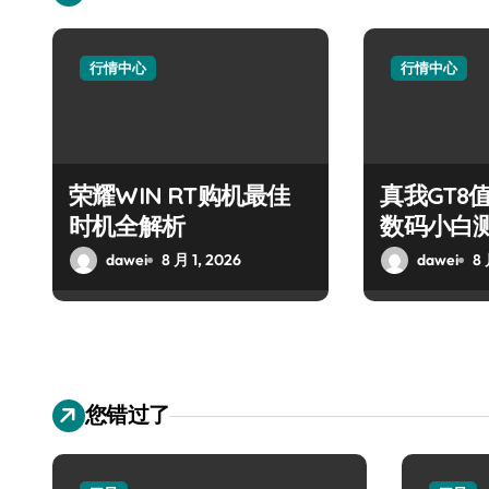
行情中心
行情中心
荣耀WIN RT购机最佳
真我GT8
时机全解析
数码小白
dawei
8 月 1, 2026
dawei
8 
您错过了