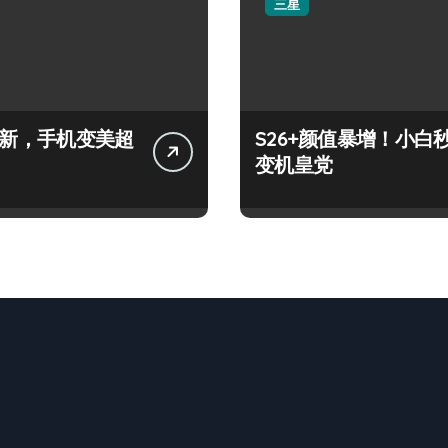
三星
+上新，手机变美超
S26+颜值暴增！小白
变机皇党