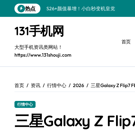
跳
热点
S26+颜值暴增！小白秒变机皇党
转
到
A56 5G新机登场，颜值性能都在线！
内
131手机网
容
三星S26上手必学的个性化美化技巧
首页
S25美化攻略：小白秒变酷炫高手
大型手机资讯类网站！
https://www.131shouji.com
三星Galaxy C55 5G惊艳亮相！
Galaxy C55 5G定制秘籍，小白也能玩出
Galaxy Z Flip6：折叠时尚，秒变潮流焦点
首页
资讯
行情中心
2026
三星Galaxy Z Fli
S25+上手秒变焦点！
行情中心
S25 Ultra颜值炸裂，定制主题太绝了！
三星Galaxy Z F