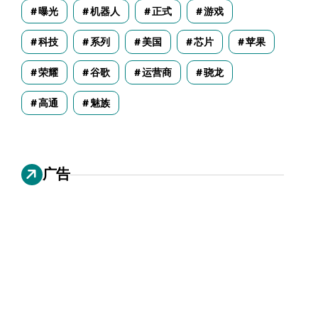
曝光
机器人
正式
游戏
科技
系列
美国
芯片
苹果
荣耀
谷歌
运营商
骁龙
高通
魅族
广告