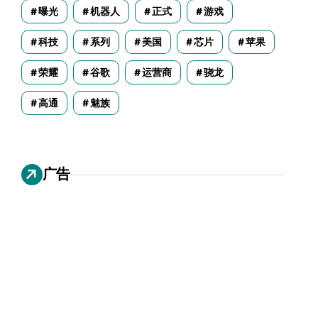
曝光
机器人
正式
游戏
科技
系列
美国
芯片
苹果
荣耀
谷歌
运营商
骁龙
高通
魅族
广告