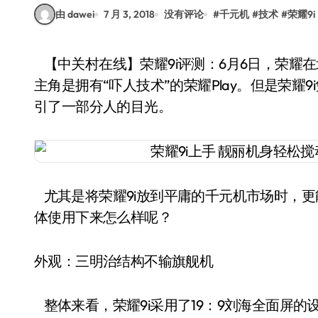
由 dawei
7 月 3, 2018
没有评论
#
千元机
#
技术
#
荣耀9i
【中关村在线】荣耀9i评测：6月6日，荣耀在北京发布了荣耀Play和荣耀9i，虽然本次发布会的
主角是拥有“吓人技术”的荣耀Play。但是荣
引了一部分人的目光。
尤其是将荣耀9i放到平庸的千元机市场时，更能
体使用下来怎么样呢？
外观：三明治结构不输旗舰机
整体来看，荣耀9i采用了19：9刘海全面屏