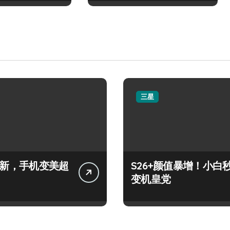
三星
+上新，手机变美超
S26+颜值暴增！小白
变机皇党