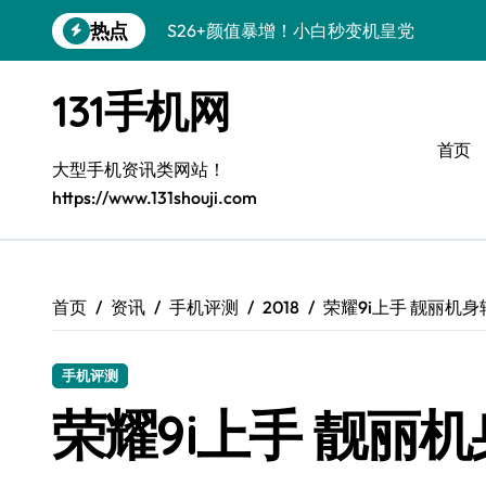
跳
热点
S26+颜值暴增！小白秒变机皇党
转
到
A56 5G新机登场，颜值性能都在线！
内
131手机网
容
三星S26上手必学的个性化美化技巧
首页
S25美化攻略：小白秒变酷炫高手
大型手机资讯类网站！
https://www.131shouji.com
三星Galaxy C55 5G惊艳亮相！
Galaxy C55 5G定制秘籍，小白也能玩出
Galaxy Z Flip6：折叠时尚，秒变潮流焦点
首页
资讯
手机评测
2018
荣耀9i上手 靓丽机
S25+上手秒变焦点！
手机评测
S25 Ultra颜值炸裂，定制主题太绝了！
荣耀9i上手 靓丽