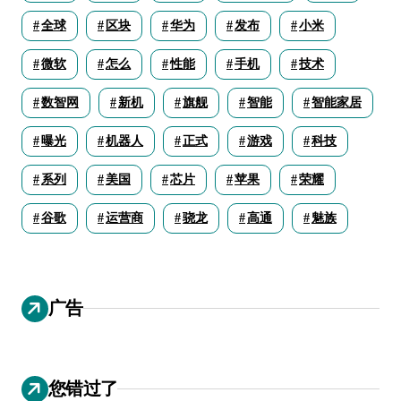
全球
区块
华为
发布
小米
微软
怎么
性能
手机
技术
数智网
新机
旗舰
智能
智能家居
曝光
机器人
正式
游戏
科技
系列
美国
芯片
苹果
荣耀
谷歌
运营商
骁龙
高通
魅族
广告
您错过了