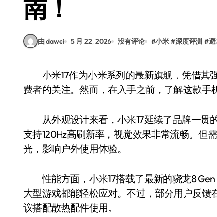
南！
由 dawei
5 月 22, 2026
没有评论
#
小米
#
深度评测
#
避
小米17作为小米系列的最新旗舰，凭借其强大的硬件配置和亲民的价格，迅速吸引了大量消
费者的关注。然而，在入手之前，了解这款手
从外观设计来看，小米17延续了品牌一贯的简
支持120Hz高刷新率，视觉效果非常流畅。
光，影响户外使用体验。
性能方面，小米17搭载了最新的骁龙8 Gen
大型游戏都能轻松应对。不过，部分用户反馈
议搭配散热配件使用。