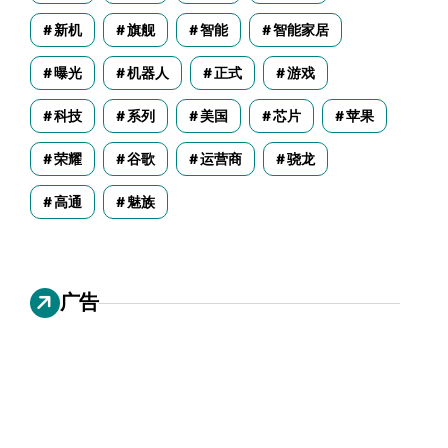
新机
旗舰
智能
智能家居
曝光
机器人
正式
游戏
科技
系列
美国
芯片
苹果
荣耀
谷歌
运营商
骁龙
高通
魅族
广告