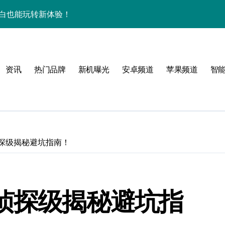
揭秘来啦！
逆天啦！
新亮点，手机管家抢先爆！
资讯
热门品牌
新机曝光
安卓频道
苹果频道
智
揭秘，玩机更高效！
机身竟装下海量资讯
揭秘来啦！
逆天啦！
侦探级揭秘避坑指南！
机管家全曝光
揭秘，高效玩机就现在！
：侦探级揭秘避坑指