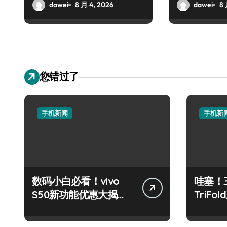
dawei
8 月 4, 2026
dawei
8 
您错过了
手机新闻
手机新
数码小白必看！vivo
哇塞！三
S50新功能优惠大揭
TriF
秘，高效玩机就现在！
也能玩