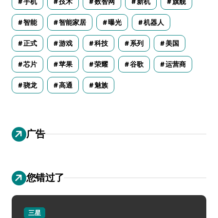
手机
技术
数智网
新机
旗舰
智能
智能家居
曝光
机器人
正式
游戏
科技
系列
美国
芯片
苹果
荣耀
谷歌
运营商
骁龙
高通
魅族
广告
您错过了
三星