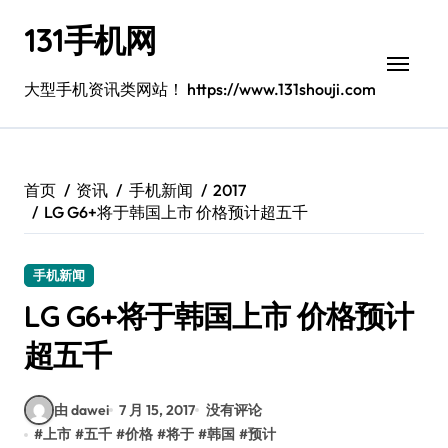
跳
131手机网
转
到
内
大型手机资讯类网站！ https://www.131shouji.com
容
首页
资讯
手机新闻
2017
LG G6+将于韩国上市 价格预计超五千
手机新闻
LG G6+将于韩国上市 价格预计
超五千
由 dawei
7 月 15, 2017
没有评论
#
上市
#
五千
#
价格
#
将于
#
韩国
#
预计