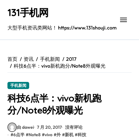
跳
131手机网
转
到
内
大型手机资讯类网站！ https://www.131shouji.com
容
首页
资讯
手机新闻
2017
科技6点半：vivo新机跑分/Note8外观曝光
手机新闻
科技6点半：vivo新机跑
分/Note8外观曝光
由 dawei
7 月 20, 2017
没有评论
#
6点半
#
Note8
#
vivo
#
外
#
新机
#
科技