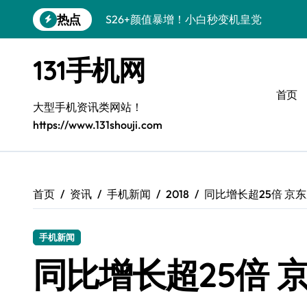
跳
热点
S26+颜值暴增！小白秒变机皇党
转
到
A56 5G新机登场，颜值性能都在线！
内
131手机网
容
三星S26上手必学的个性化美化技巧
首页
S25美化攻略：小白秒变酷炫高手
大型手机资讯类网站！
https://www.131shouji.com
三星Galaxy C55 5G惊艳亮相！
Galaxy C55 5G定制秘籍，小白也能玩出
Galaxy Z Flip6：折叠时尚，秒变潮流焦点
首页
资讯
手机新闻
2018
同比增长超25倍 京东
S25+上手秒变焦点！
手机新闻
S25 Ultra颜值炸裂，定制主题太绝了！
同比增长超25倍 