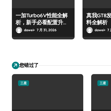
一加Turbo6V性能全解
真我GT8
析，新手必看配置升
料全解析
级！
dawei
7 月 31, 2026
dawei
7 
您错过了
三星
三星