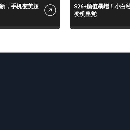
+上新，手机变美超
S26+颜值暴增！小白
变机皇党