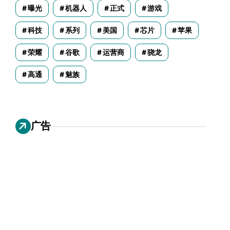
曝光
机器人
正式
游戏
科技
系列
美国
芯片
苹果
荣耀
谷歌
运营商
骁龙
高通
魅族
广告