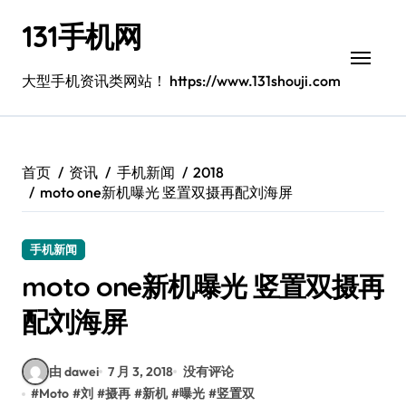
跳
131手机网
转
到
内
大型手机资讯类网站！ https://www.131shouji.com
容
首页
资讯
手机新闻
2018
moto one新机曝光 竖置双摄再配刘海屏
手机新闻
moto one新机曝光 竖置双摄再
配刘海屏
由 dawei
7 月 3, 2018
没有评论
#
Moto
#
刘
#
摄再
#
新机
#
曝光
#
竖置双