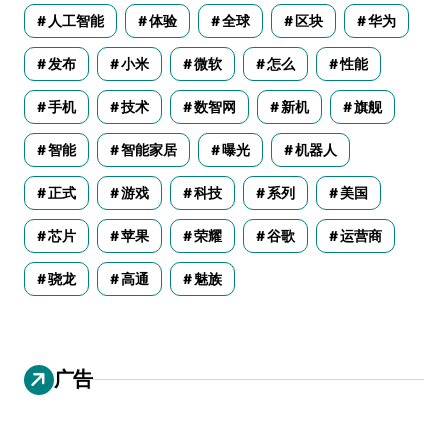
人工智能
体验
全球
区块
华为
发布
小米
微软
怎么
性能
手机
技术
数智网
新机
旗舰
智能
智能家居
曝光
机器人
正式
游戏
科技
系列
美国
芯片
苹果
荣耀
谷歌
运营商
骁龙
高通
魅族
广告