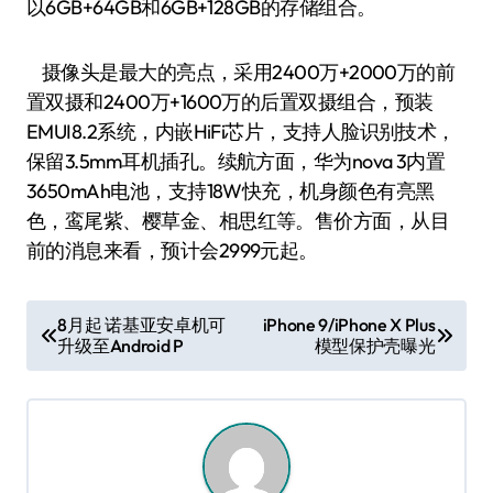
以6GB+64GB和6GB+128GB的存储组合。
摄像头是最大的亮点，采用2400万+2000万的前
置双摄和2400万+1600万的后置双摄组合，预装
EMUI8.2系统，内嵌HiFi芯片，支持人脸识别技术，
保留3.5mm耳机插孔。续航方面，华为nova 3内置
3650mAh电池，支持18W快充，机身颜色有亮黑
色，鸾尾紫、樱草金、相思红等。售价方面，从目
前的消息来看，预计会2999元起。
文
8月起 诺基亚安卓机可
iPhone 9/iPhone X Plus
升级至Android P
模型保护壳曝光
章
导
航