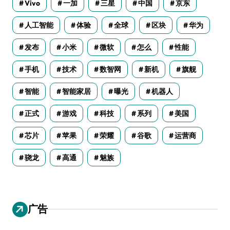
Vivo
一加
三星
中国
京东
人工智能
体验
全球
区块
华为
发布
小米
微软
怎么
性能
手机
技术
数智网
新机
旗舰
智能
智能家居
曝光
机器人
正式
游戏
科技
系列
美国
芯片
苹果
荣耀
谷歌
运营商
骁龙
高通
魅族
广告