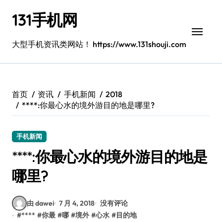
跳
131手机网
转
到
内
大型手机资讯类网站！ https://www.131shouji.com
容
首页
资讯
手机新闻
2018
****:你最心水的境外游目的地是哪里?
手机新闻
****:你最心水的境外游目的地是
哪里?
由 dawei
7 月 4, 2018
没有评论
#
****
#
你最
#
哪
#
境外
#
心水
#
目的地