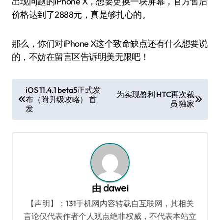
出现问题的iPhone X，想要更换一块屏幕，官方售后
价格达到了2888元，真是够扎心的。
那么，你们对iPhone X这个致命缺点还有什么想要说
的，不妨在留言区告诉明美无限吧！
文
iOS 11.4.1 beta5正式发
为实现盈利 HTC再次裁
布（附升级攻略） 首
章
员 独家
发
导
航
由
dawei
【声明】：131手机网内容转载自互联网，其相关
言论仅代表作者个人观点绝非权威，不代表本站立