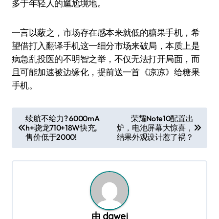
多于年轻人的尴尬境地。
一言以蔽之，市场存在感本来就低的糖果手机，希
望借打入翻译手机这一细分市场来破局，本质上是
病急乱投医的不明智之举，不仅无法打开局面，而
且可能加速被边缘化，提前送一首《凉凉》给糖果
手机。
文
续航不给力? 6000mA
荣耀Note10配置出
h+骁龙710+18W快充,
炉，电池屏幕大惊喜，
章
售价低于2000!
结果外观设计惹了祸？
导
航
由
dawei