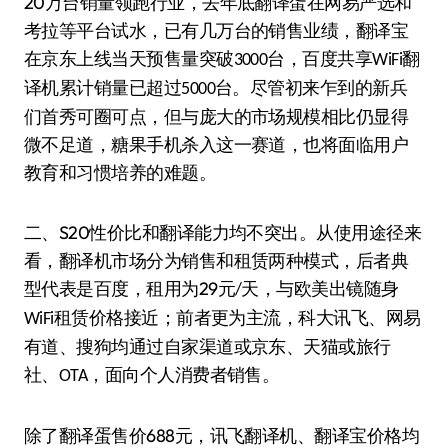
20
万台销量领跑行业，去年底翻译蛋在网易严选和
考拉等平台试水，已有几万台的销售业绩，翻译宝
在京东上线当天预售量突破
台，百度共享
翻
3000
WiFi
译机累计销量已超过
台。尽管初来乍到的新兵
5000
们首秀可圈可点，但与庞大的市场规模相比仍显得
微不足道，糖果手机杀入这一赛道，也将面临用户
教育和习惯培养的难题。
S20
二、
性价比和翻译能力均不突出。
从使用途径来
看，翻译机市场分为销售和租赁两种模式，后者典
29
型代表是百度，租用为
元
天，与欧美出镜随身
/
租赁价格接近；前者更为主流，科大讯飞、网易
WiFi
有道、搜狗均通过自家渠道或京东、天猫或旅行
社、
，面向个人消费者销售。
OTA
688
除了翻译蛋售价
元，讯飞翻译机、翻译宝价格均