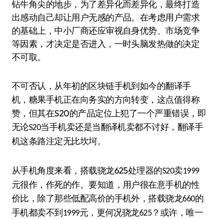
钻牛角尖的地步，为了差异化而差异化，最终打造
出感动自己却让用户无感的产品。在考虑用户需求
的基础上，中小厂商还应审视自身优势、市场竞争
等因素，才决定是否进入，一时头脑发热做的决定
不可取。
不可否认，从年初的区块链手机到如今的翻译手
机，糖果手机正在向务实的方向转变，这点值得称
S20
赞，但其在
的产品定位上犯了一个严重错误，即
无论
当手机卖还是当翻译机卖都不讨好，翻译手
S20
机这条路注定无比坎坷。
625
从手机角度来看，搭载骁龙
处理器的
卖
S20
1999
元很作，作死的作。要知道，用户很在意手机的性
价比，除了那些低配高价的手机外，搭载骁龙
的
660
手机都卖不到
元，更何况骁龙
？或许，唯一
1999
625