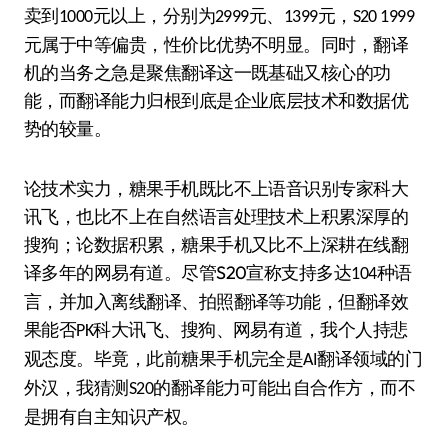
卖到
元以上，分别为
元、
元，
1000
2999
1399
S20 1999
元属于中等偏贵，性价比优势不明显。同时，翻译
机的当务之急是聚焦翻译这一既基础又核心的功
能，而翻译能力归根到底是企业底层技术和数据优
势的较量。
论技术实力，糖果手机既比不上语音识别专家科大
讯飞，也比不上在自然语言处理技术上积累深厚的
搜狗；论数据积累，糖果手机又比不上深耕在线翻
S20
译多年的网易有道。尽管
宣称支持多达
种语
104
言，并加入离线翻译、拍照翻译等功能，但翻译效
果能否
科大讯飞、搜狗、网易有道，我个人持悲
PK
观态度。毕竟，此前糖果手机完全是
翻译领域的门
AI
外汉，我猜测
的翻译能力可能出自合作方，而不
S20
是拥有自主知识产权。