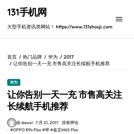
跳
131手机网
转
到
内
大型手机资讯类网站！ https://www.131shouji.com
容
首页
热门品牌
华为
2017
让你告别一天一充 市售高关注长续航手机推荐
华为
让你告别一天一充 市售高关注
长续航手机推荐
由 dawei
7 月 21, 2017
没有评论
#
OPPO R9s Plus
#
华
#
金立M6S Plus