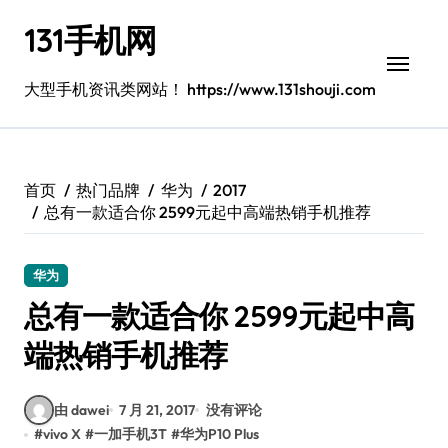
跳
131手机网
转
到
内
大型手机资讯类网站！ https://www.131shouji.com
容
首页
热门品牌
华为
2017
总有一款适合你 2599元起中高端热销手机推荐
华为
总有一款适合你 2599元起中高
端热销手机推荐
由 dawei
7 月 21, 2017
没有评论
#
vivo X
#
一加手机3T
#
华为P10 Plus