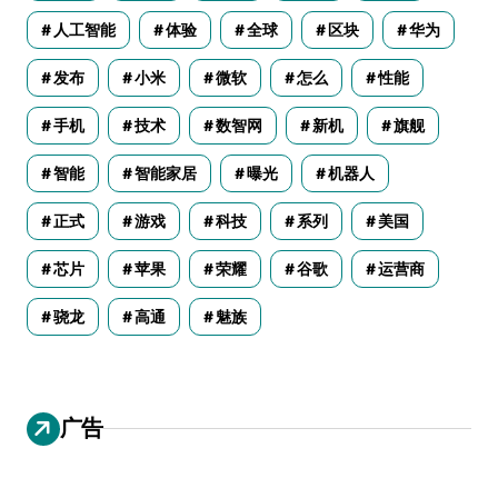
人工智能
体验
全球
区块
华为
发布
小米
微软
怎么
性能
手机
技术
数智网
新机
旗舰
智能
智能家居
曝光
机器人
正式
游戏
科技
系列
美国
芯片
苹果
荣耀
谷歌
运营商
骁龙
高通
魅族
广告