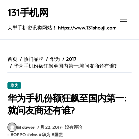
跳
131手机网
转
到
内
大型手机资讯类网站！ https://www.131shouji.com
容
首页
热门品牌
华为
2017
华为手机份额狂飙至国内第一:就问友商还有谁?
华为
华为手机份额狂飙至国内第一:
就问友商还有谁?
由 dawei
7 月 22, 2017
没有评论
#
OPPO
#
vivo
#
华为
#
国货