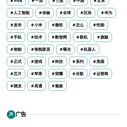
Vivo
一加
三星
中国
京东
人工智能
体验
全球
区块
华为
发布
小米
微软
怎么
性能
手机
技术
数智网
新机
旗舰
智能
智能家居
曝光
机器人
正式
游戏
科技
系列
美国
芯片
苹果
荣耀
谷歌
运营商
骁龙
高通
魅族
广告