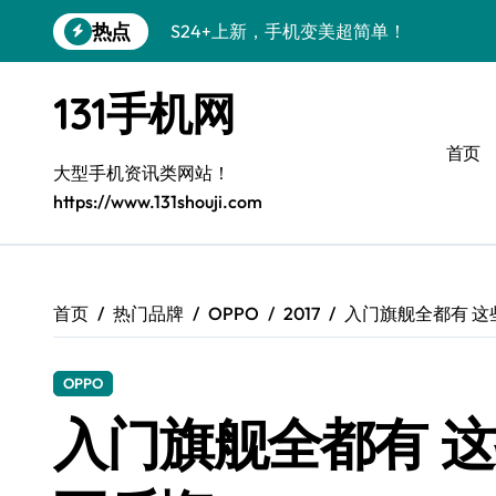
跳
热点
S24+上新，手机变美超简单！
转
到
S26+颜值暴增！小白秒变机皇党
内
131手机网
容
A56 5G新机登场，颜值性能都在线！
首页
三星S26上手必学的个性化美化技巧
大型手机资讯类网站！
https://www.131shouji.com
S25美化攻略：小白秒变酷炫高手
三星Galaxy C55 5G惊艳亮相！
Galaxy C55 5G定制秘籍，小白也能玩出
首页
热门品牌
OPPO
2017
入门旗舰全都有 
Galaxy Z Flip6：折叠时尚，秒变潮流焦点
OPPO
S25+上手秒变焦点！
入门旗舰全都有 
S25 Ultra颜值炸裂，定制主题太绝了！