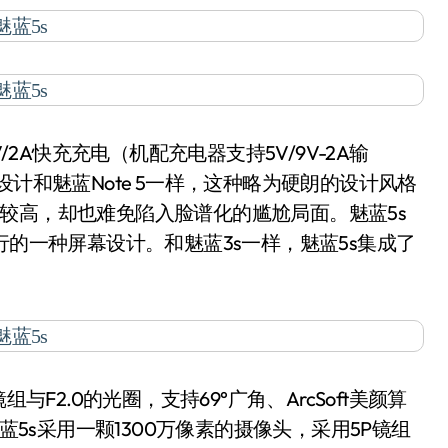
2A快充充电（机配充电器支持5V/9V-2A输
计和魅蓝Note 5一样，这种略为硬朗的设计风格
较高，却也难免陷入脸谱化的尴尬局面。魅蓝5s
行的一种屏幕设计。和魅蓝3s一样，魅蓝5s集成了
F2.0的光圈，支持69°广角、ArcSoft美颜算
蓝5s采用一颗1300万像素的摄像头，采用5P镜组