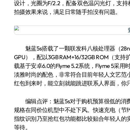
设计，光圈为F/2.2，配备双色温闪光灯，支持
拍摄效果来说，满足日常随手拍没有问题。
魅蓝5s搭载了一颗联发科八核处理器（28nm制程工艺
GPU），配以3GB RAM+16/32GB RO
载基于安卓6.0的Flyme 5.2系统，Flym
淡雅时尚的配色，非常符合目前年轻人文艺范小
红包到来时，能立刻就能跳进联系人界面，你
编辑点评：魅蓝5s对于购机预算很低的消费
规格在同价位机型中不处下风。快速充电（节约充
指纹识别乃至抢红包功能都比较贴合年轻人的
等待。