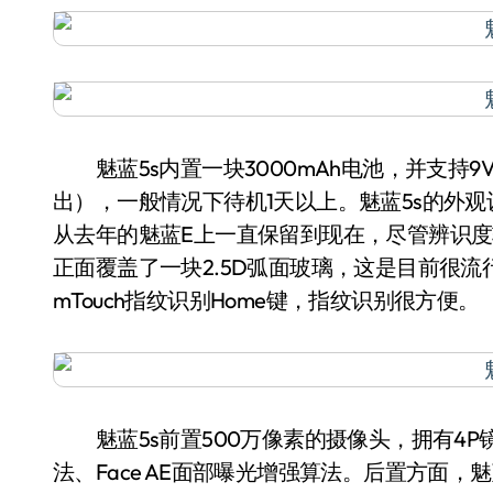
魅蓝5s内置一块3000mAh电池，并支持9V/
出），一般情况下待机1天以上。魅蓝5s的外观设
从去年的魅蓝E上一直保留到现在，尽管辨识度
正面覆盖了一块2.5D弧面玻璃，这是目前很流
mTouch指纹识别Home键，指纹识别很方便。
魅蓝5s前置500万像素的摄像头，拥有4P镜组与
法、Face AE面部曝光增强算法。后置方面，魅