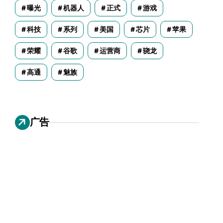
曝光
机器人
正式
游戏
科技
系列
美国
芯片
苹果
荣耀
谷歌
运营商
骁龙
高通
魅族
广告