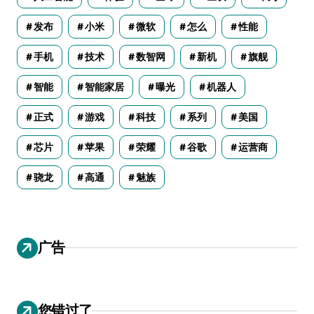
发布
小米
微软
怎么
性能
手机
技术
数智网
新机
旗舰
智能
智能家居
曝光
机器人
正式
游戏
科技
系列
美国
芯片
苹果
荣耀
谷歌
运营商
骁龙
高通
魅族
广告
您错过了