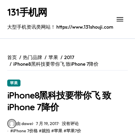
跳
131手机网
转
到
内
大型手机资讯类网站！ https://www.131shouji.com
容
首页
热门品牌
苹果
2017
iPhone8黑科技要带你飞 致iPhone 7降价
苹果
iPhone8黑科技要带你飞 致
iPhone 7降价
由 dawei
7 月 19, 2017
没有评论
#
iPhone 7价格
#
就拍
#
苹果
#
苹果7价