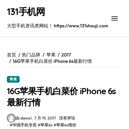
跳
131手机网
转
到
内
大型手机资讯类网站！ https://www.131shouji.com
容
首页
热门品牌
苹果
2017
16G苹果手机白菜价 iPhone 6s最新行情
苹果
16G苹果手机白菜价 iPhone 6s
最新行情
由 dawei
7 月 19, 2017
没有评论
#
华强手机专卖
#
苹果6s
#
苹果6s报价