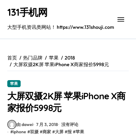
跳
131手机网
转
到
内
大型手机资讯类网站！ https://www.131shouji.com
容
首页
热门品牌
苹果
2018
大屏双摄2K屏 苹果iPhone X商家报价5998元
苹果
大屏双摄2K屏 苹果iPhone X商
家报价5998元
由 dawei
7 月 3, 2018
没有评论
#
iphone
#
双摄
#
商家
#
大屏
#
报
#
苹果