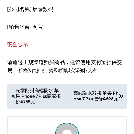
[公司名称] 启泰数码
[销售平台] 淘宝
安全提示：
请通过正规渠道购买商品，建议使用支付宝担保交
易！
价格仅供参考，购买时请以实际价格为准
文
光学防抖高端防水 苹
高端防水双摄 苹果iPh
果iPhone 7 Plus商家报
章
one 7 Plus售价4698元
价4758元
导
航