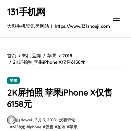
跳
131手机网
转
到
内
大型手机资讯类网站！ https://www.131shouji.com
容
首页
热门品牌
苹果
2018
2K屏拍照 苹果iPhone X仅售6158元
苹果
2K屏拍照 苹果iPhone X仅售
6158元
由 dawei
7 月 3, 2018
没有评论
#
6158元
#
iphone
#
仅售
#
拍照
#
苹果