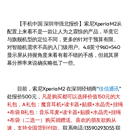
【手机中国 深圳华强北报价】索尼Xperia M2从
配置上来看不是一款让人为之震惊的产品，毕竟它
与旗舰机型的定位不同，更多的针对于预算有限、
对智能机需求不高的入门级用户。4.8英寸960×540
显示屏从持握角度来看有着不错的手感，但就其屏
幕分辨率来说确实略低了一些。
目前，索尼Xperia M2 在深圳经销商“
佳信通讯
”
处报价500元，
凡是购买都可以选择价值150元的大
礼包，A礼包：魔音耳机+读卡器+贴膜+水晶壳+挂绳
+布袋 B礼包：音乐耳麦+读卡器+贴膜+水晶壳+挂绳
+布袋（二选一）购买就赠送。喜欢的朋友欲购从
速，支持全国货到付款。
联系电话:13590293055 联