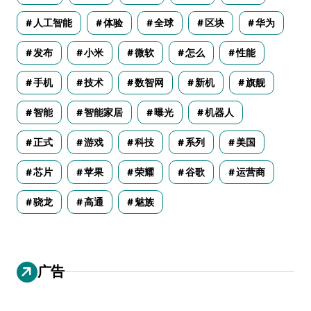
人工智能
体验
全球
区块
华为
发布
小米
微软
怎么
性能
手机
技术
数智网
新机
旗舰
智能
智能家居
曝光
机器人
正式
游戏
科技
系列
美国
芯片
苹果
荣耀
谷歌
运营商
骁龙
高通
魅族
广告