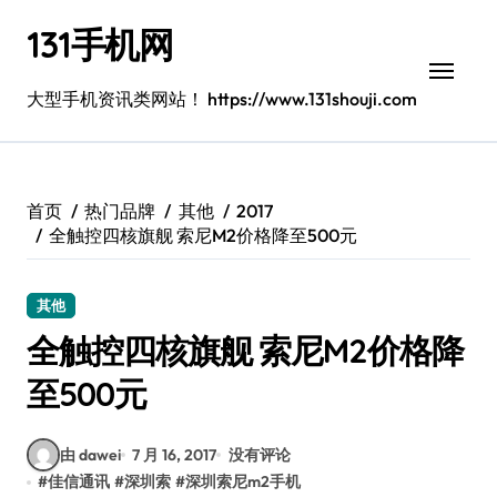
跳
131手机网
转
到
内
大型手机资讯类网站！ https://www.131shouji.com
容
首页
热门品牌
其他
2017
全触控四核旗舰 索尼M2价格降至500元
其他
全触控四核旗舰 索尼M2价格降
至500元
由 dawei
7 月 16, 2017
没有评论
#
佳信通讯
#
深圳索
#
深圳索尼m2手机