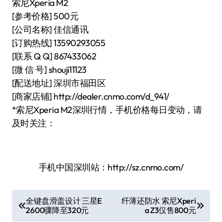
索尼Xperia M2
[参考价格] 500元
[公司名称] 佳信通讯
[订购热线] 13590293055
[联系 Q Q] 867433062
[微 信 号] shouji11123
[配送地址] 深圳市福田区
[商家店铺] http://dealer.cnmo.com/d_941/
*索尼Xperia M2深圳行情，手机价格每日变动，请
及时关注：
手机中国深圳站：http://sz.cnmo.com/
文
全键盘滑盖设计 三星E
纤薄还防水 索尼Xperi
2600骤降至320元
a Z3仅售800元
章