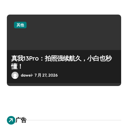
其他
真我13Pro：拍照强续航久，小白也秒
懂！
dawei
7 月 27, 2026
广告