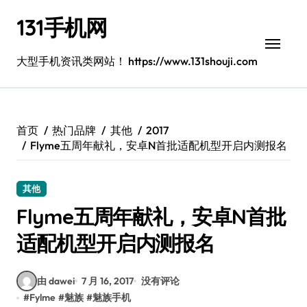
跳
131手机网
转
到
内
大型手机资讯类网站！ https://www.131shouji.com
容
首页
热门品牌
其他
2017
Flyme五周年献礼，安卓N首批适配机型开启内测报名
其他
Flyme五周年献礼，安卓N首批
适配机型开启内测报名
由 dawei
7 月 16, 2017
没有评论
#
Fylme
#
魅族
#
魅族手机