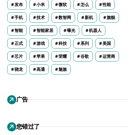
发布
小米
微软
怎么
性能
手机
技术
数智网
新机
旗舰
智能
智能家居
曝光
机器人
正式
游戏
科技
系列
美国
芯片
苹果
荣耀
谷歌
运营商
骁龙
高通
魅族
广告
您错过了