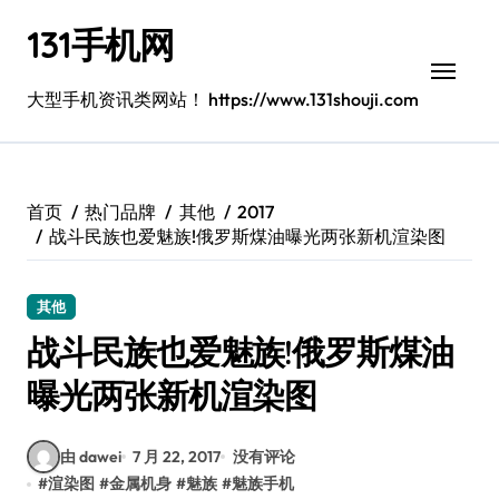
跳
131手机网
转
到
内
大型手机资讯类网站！ https://www.131shouji.com
容
首页
热门品牌
其他
2017
战斗民族也爱魅族!俄罗斯煤油曝光两张新机渲染图
其他
战斗民族也爱魅族!俄罗斯煤油
曝光两张新机渲染图
由 dawei
7 月 22, 2017
没有评论
#
渲染图
#
金属机身
#
魅族
#
魅族手机