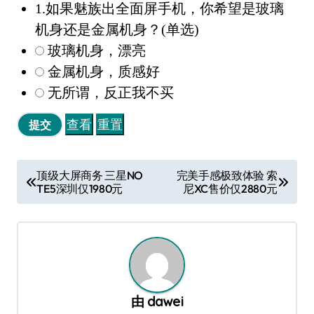
1.如果魅族出全面屏手机，你希望是玻璃
机身还是金属机身？(单选)
玻璃机身，漂亮
金属机身，质感好
无所谓，反正我不买
文
顶级大屏商务 三星NO
完美手感极致体验 索
TE5深圳仅1980元
尼XC售价仅2880元
章
导
航
由
dawei