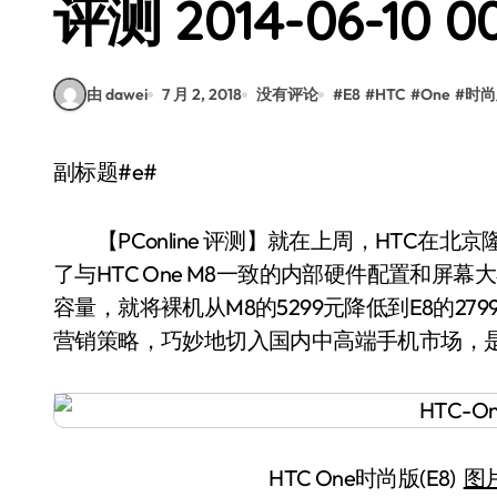
评测 2014-06-10 00
由 dawei
7 月 2, 2018
没有评论
#
E8
#
HTC
#
One
#
时尚
副标题#e#
【PConline 评测】就在上周，HTC在北京
了与HTC One M8一致的内部硬件配置和
容量，就将裸机从M8的5299元降低到E8的279
营销策略，巧妙地切入国内中高端手机市场，是
HTC One时尚版(E8)
图