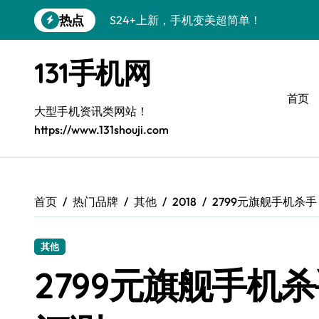
跳
热点
S24+上新，手机变美超简单！
转
到
S26+颜值暴增！小白秒变机皇党
内
131手机网
容
A56 5G新机登场，颜值性能都在线！
首页
三星S26上手必学的个性化美化技巧
大型手机资讯类网站！
https://www.131shouji.com
S25美化攻略：小白秒变酷炫高手
三星Galaxy C55 5G惊艳亮相！
Galaxy C55 5G定制秘籍，小白也能玩出
首页
热门品牌
其他
2018
2799元旗舰手机杀手 HT
Galaxy Z Flip6：折叠时尚，秒变潮流焦点
其他
S25+上手秒变焦点！
2799元旗舰手机杀手
S25 Ultra颜值炸裂，定制主题太绝了！