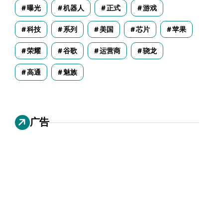
曝光
机器人
正式
游戏
科技
系列
美国
芯片
苹果
荣耀
谷歌
运营商
骁龙
高通
魅族
广告