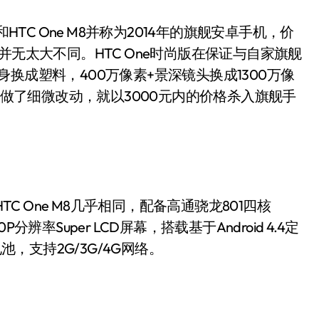
和HTC One M8并称为2014年的旗舰安卓手机，价
并无太大不同。HTC One时尚版在保证与自家旗舰
换成塑料，400万像素+景深镜头换成1300万像
面做了细微改动，就以3000元内的价格杀入旗舰手
。
C One M8几乎相同，配备高通骁龙801四核
P分辨率Super LCD屏幕，搭载基于Android 4.4定
量电池，支持2G/3G/4G网络。