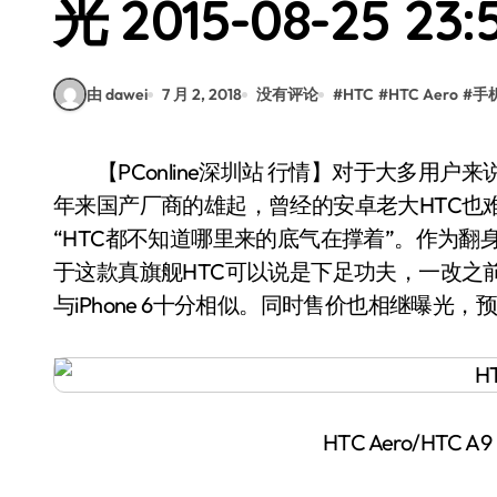
光 2015-08-25 23:
由 dawei
7 月 2, 2018
没有评论
#
HTC
#
HTC Aero
#
手
【PConline深圳站 行情】对于大多用户来说，HTC多层下巴的设计一直备受诟病，再加上近
年来国产厂商的雄起，曾经的安卓老大HTC也
“HTC都不知道哪里来的底气在撑着”。作为翻身
于这款真旗舰HTC可以说是下足功夫，一改之
与iPhone 6十分相似。同时售价也相继曝光，
HTC Aero/HTC A