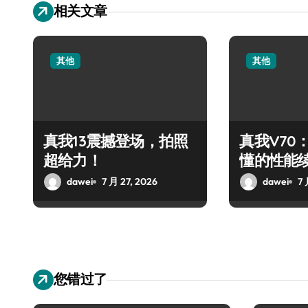
相关文章
其他
其他
真我13震撼登场，拍照
真我V70
超给力！
懂的性能
dawei
7 月 27, 2026
dawei
7 
您错过了