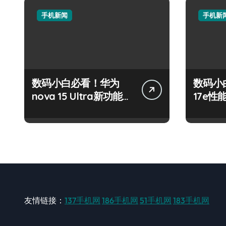
手机新闻
手机新
数码小白必看！华为
数码小白
nova 15 Ultra新功能解
17e
锁还有超值优惠
速来围
友情链接：
137手机网
186手机网
51手机网
183手机网