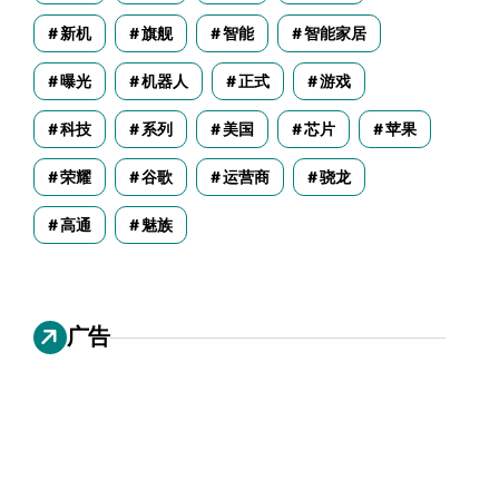
新机
旗舰
智能
智能家居
曝光
机器人
正式
游戏
科技
系列
美国
芯片
苹果
荣耀
谷歌
运营商
骁龙
高通
魅族
广告