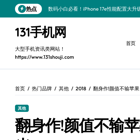
跳
热点
数码小白必看！iPhone 17e性能配置大
转
到
数码小白秒懂！三星Galaxy Z Fold7黑
内
131手机网
容
数码小白惊了！三星Z Fold7折叠屏进化
首页
数码小白福音！荣耀WIN RT速递，新鲜
大型手机资讯类网站！
https://www.131shouji.com
数码小白必看！小米17最新动态和超实用
数码小白福音！荣耀WIN RT在手，实用
数码小白惊了！小米17 Ultra新资讯，
首页
热门品牌
其他
2018
翻身作!颜值不输苹果 HTC
数码小白必看！vivo S50新机亮点+实用
其他
数码小白必看！OPPO Find X9抢先爆
翻身作!颜值不输苹果
数码小白必看！华为nova 15 Ultra新