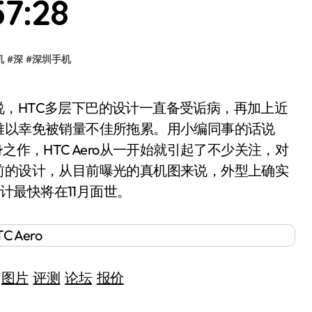
57:28
机
#
深
#
深圳手机
难以幸免被销量不佳所拖累。用小编同事的话说
之作，HTC Aero从一开始就引起了不少关注，对
前的设计，从目前曝光的真机图来说，外型上确实
预计最快将在11月面世。
9
图片
评测
论坛
报价