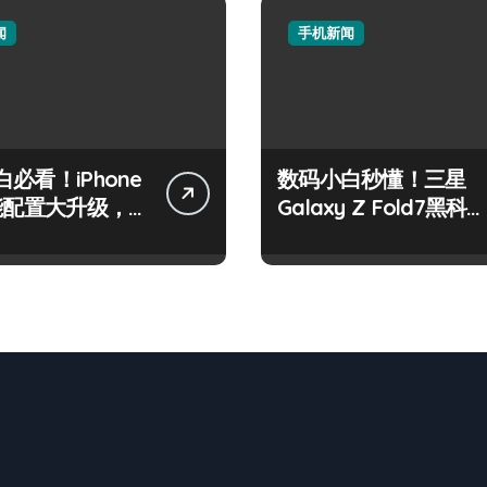
闻
手机新闻
必看！iPhone
数码小白秒懂！三星
性能配置大升级，
Galaxy Z Fold7黑科
观！
亮点大揭秘