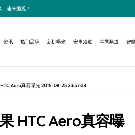
升级，速来围观！
科技亮点大揭秘
，这是要逆天？
资讯
热门品牌
新机曝光
安卓频道
苹果频道
智
资讯一机全搞定！
功能大揭秘！
资讯秒掌握！
前沿科技一机全揽！
 Aero真容曝光 2015-08-25 23:57:28
技巧大揭秘
料，实用功能大揭秘
 HTC Aero真容曝
功能解锁还有超值优惠