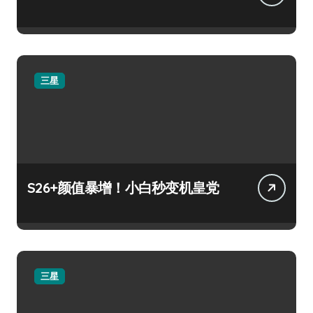
三星
S26+颜值暴增！小白秒变机皇党
三星