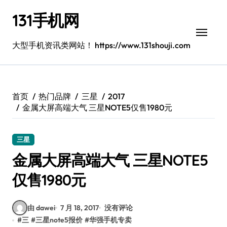
跳
131手机网
转
到
内
大型手机资讯类网站！ https://www.131shouji.com
容
首页
热门品牌
三星
2017
金属大屏高端大气 三星NOTE5仅售1980元
三星
金属大屏高端大气 三星NOTE5
仅售1980元
由 dawei
7 月 18, 2017
没有评论
#
三
#
三星note5报价
#
华强手机专卖