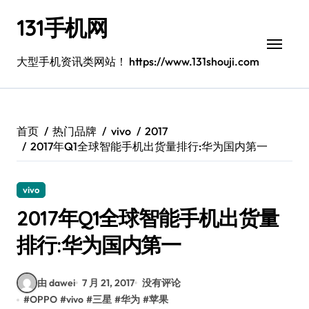
跳
131手机网
转
到
内
大型手机资讯类网站！ https://www.131shouji.com
容
首页
热门品牌
vivo
2017
2017年Q1全球智能手机出货量排行:华为国内第一
vivo
2017年Q1全球智能手机出货量
排行:华为国内第一
由 dawei
7 月 21, 2017
没有评论
#
OPPO
#
vivo
#
三星
#
华为
#
苹果