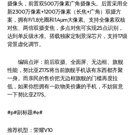
摄像头，前置双500万像素广角摄像头。后置采用全
新2300万像素+1200万像素（长焦+广角）双摄方
案，拥有F/1.8光圈和1.4μm大像素。支持全像素双核
对焦、两倍双摄变焦，多点对焦可实现25点识别，
达到单反级水准。搭载独家定制景深芯片，支持17级
背景虚化调节。
编辑点评：前后双摄、全面屏、无边框、旗舰
性能，努比亚Z17S将当前旗舰手机该有东西都齐聚
一身。而亲民的售价把无边框旗舰的门槛再度拉
低，如果你想拥有一款物美价廉的手机，不妨留意
一下努比亚Z17S。
#p#副标题#e#
推荐机型：荣耀V10