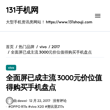
跳
131手机网
转
到
内
大型手机资讯类网站！ https://www.131shouji.com
容
首页
热门品牌
vivo
2017
全面屏已成主流 3000元价位值得购买手机盘点
vivo
全面屏已成主流 3000元价位值
得购买手机盘点
由 dawei
12 月 22, 2017
没有评论
#
OPPO R11s
#
vivo X20
#
努比亚Z17s