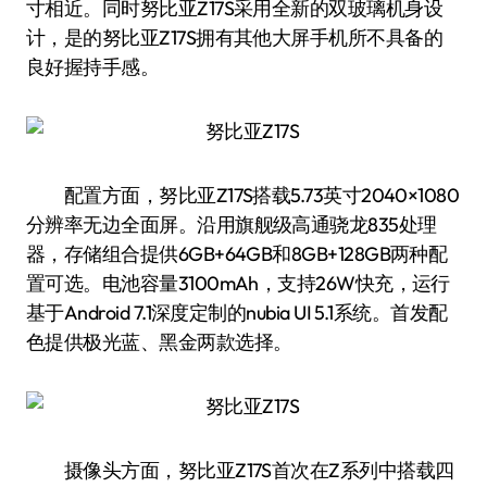
寸相近。同时努比亚Z17S采用全新的双玻璃机身设
计，是的努比亚Z17S拥有其他大屏手机所不具备的
良好握持手感。
配置方面，努比亚Z17S搭载5.73英寸2040×1080
分辨率无边全面屏。沿用旗舰级高通骁龙835处理
器，存储组合提供6GB+64GB和8GB+128GB两种配
置可选。电池容量3100mAh，支持26W快充，运行
基于Android 7.1深度定制的nubia UI 5.1系统。首发配
色提供极光蓝、黑金两款选择。
摄像头方面，努比亚Z17S首次在Z系列中搭载四