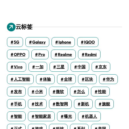
云标签
5G
Galaxy
Iphone
IQOO
OPPO
Pro
Realme
Redmi
Vivo
一加
三星
中国
京东
人工智能
体验
全球
区块
华为
发布
小米
微软
怎么
性能
手机
技术
数智网
新机
旗舰
智能
智能家居
曝光
机器人
正式
游戏
科技
系列
美国