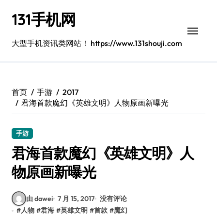
跳
131手机网
转
到
内
大型手机资讯类网站！ https://www.131shouji.com
容
首页
手游
2017
君海首款魔幻《英雄文明》人物原画新曝光
手游
君海首款魔幻《英雄文明》人
物原画新曝光
由 dawei
7 月 15, 2017
没有评论
#
人物
#
君海
#
英雄文明
#
首款
#
魔幻