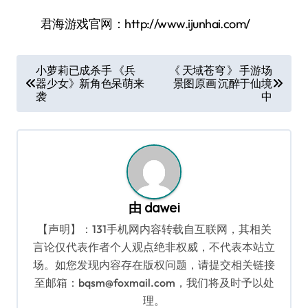
君海游戏官网：http://www.ijunhai.com/
文
小萝莉已成杀手 《兵
《 天域苍穹 》 手游场
器少女》新角色呆萌来
景图原画 沉醉于仙境
章
袭
中
导
航
由
dawei
【声明】：131手机网内容转载自互联网，其相关
言论仅代表作者个人观点绝非权威，不代表本站立
场。如您发现内容存在版权问题，请提交相关链接
至邮箱：bqsm@foxmail.com，我们将及时予以处
理。