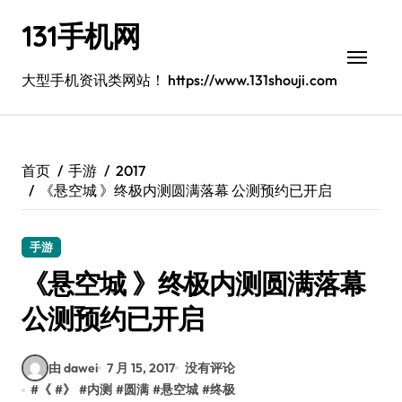
跳
131手机网
转
到
内
大型手机资讯类网站！ https://www.131shouji.com
容
首页
手游
2017
《悬空城 》终极内测圆满落幕 公测预约已开启
手游
《悬空城 》终极内测圆满落幕
公测预约已开启
由 dawei
7 月 15, 2017
没有评论
#
《
#
》
#
内测
#
圆满
#
悬空城
#
终极