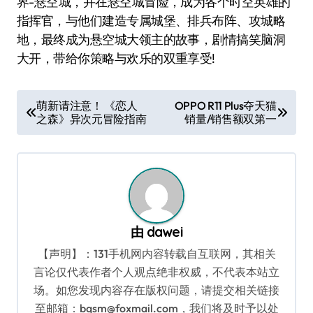
界-悬空城，并在悬空城冒险，成为各个时空英雄的
指挥官，与他们建造专属城堡、排兵布阵、攻城略
地，最终成为悬空城大领主的故事，剧情搞笑脑洞
大开，带给你策略与欢乐的双重享受!
文
萌新请注意！ 《恋人
OPPO R11 Plus夺天猫
之森》异次元冒险指南
销量/销售额双第一
章
导
航
由
dawei
【声明】：131手机网内容转载自互联网，其相关
言论仅代表作者个人观点绝非权威，不代表本站立
场。如您发现内容存在版权问题，请提交相关链接
至邮箱：bqsm@foxmail.com，我们将及时予以处