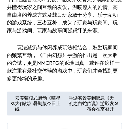
并懂得玩家之间互动的友爱。温暖感人的剧情、高
自由度的养成方式及鼓励玩家敢于分享、乐于互动
的游戏系统，三者互补，成为了玩家与玩家间、玩
家与游戏间、玩家与故事间强羁绊的来源。
玩法减负与休闲养成玩法相结合，鼓励玩家间
的频繁互动，《自由幻想》手游的推出是一次大胆
的尝试，更是MMORPG的返璞归真，或许在这样一
款注重有爱社交体验的游戏中，玩家们才会找到更
多更纯粹的乐趣。
文
云养猫模式启动《喵星
手游实景美到叹息《天
大作战》暑期版今日上
乩之白蛇传说》游影发
章
线
布会在京召开
导
航