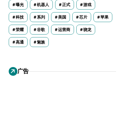
曝光
机器人
正式
游戏
科技
系列
美国
芯片
苹果
荣耀
谷歌
运营商
骁龙
高通
魅族
广告