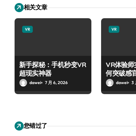
相关文章
VR
VR
新手探秘：手机秒变VR
VR体验
超现实神器
何突破感
dawei
7 月 6, 2026
dawei
3 
您错过了