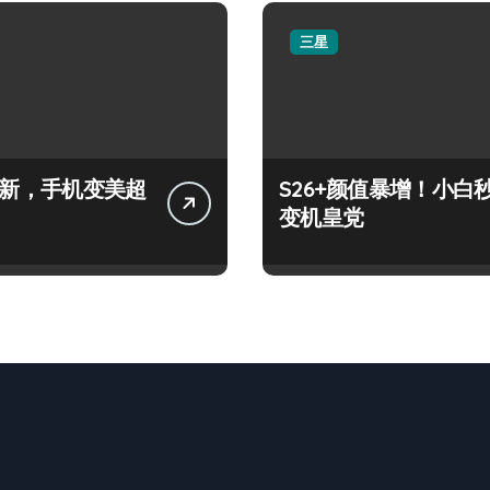
三星
+上新，手机变美超
S26+颜值暴增！小白
变机皇党