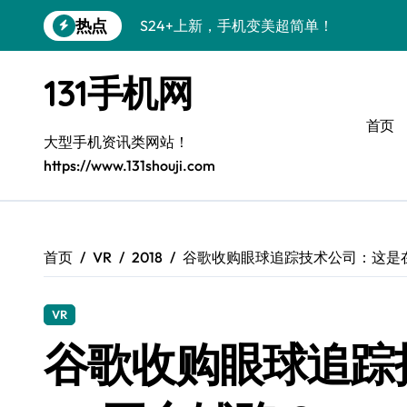
跳
热点
S24+上新，手机变美超简单！
转
到
S26+颜值暴增！小白秒变机皇党
内
131手机网
容
A56 5G新机登场，颜值性能都在线！
首页
三星S26上手必学的个性化美化技巧
大型手机资讯类网站！
https://www.131shouji.com
S25美化攻略：小白秒变酷炫高手
三星Galaxy C55 5G惊艳亮相！
Galaxy C55 5G定制秘籍，小白也能玩出
首页
VR
2018
谷歌收购眼球追踪技术公司：这是
Galaxy Z Flip6：折叠时尚，秒变潮流焦点
VR
S25+上手秒变焦点！
谷歌收购眼球追踪
S25 Ultra颜值炸裂，定制主题太绝了！