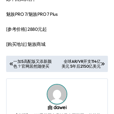
魅族PRO 7/魅族PRO 7 Plus
[参考价格] 2880元起
[购买地址] 魅族商城
文
一加5高配版又添新颜
全球AR/VR开支114亿
色？官网居然随便买
美元 5年后2150亿美元
章
导
航
由
dawei