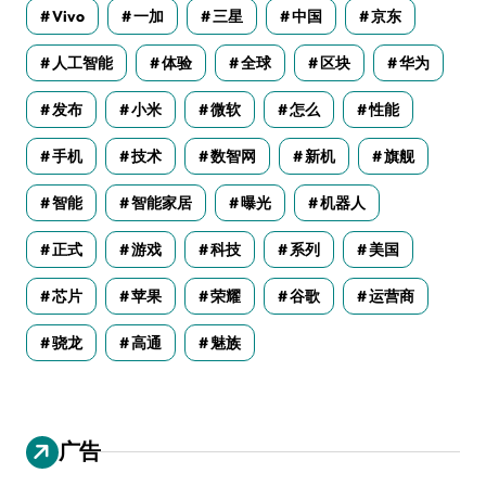
Vivo
一加
三星
中国
京东
人工智能
体验
全球
区块
华为
发布
小米
微软
怎么
性能
手机
技术
数智网
新机
旗舰
智能
智能家居
曝光
机器人
正式
游戏
科技
系列
美国
芯片
苹果
荣耀
谷歌
运营商
骁龙
高通
魅族
广告