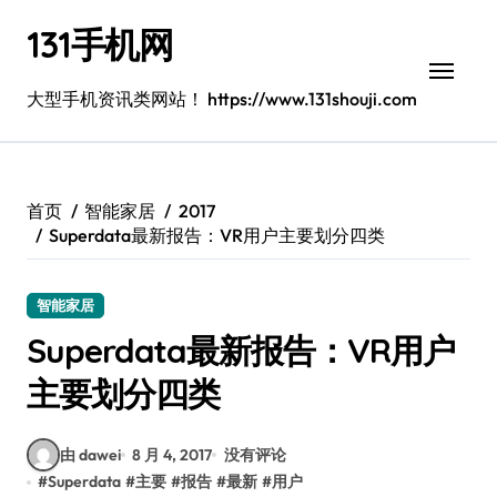
跳
131手机网
转
到
内
大型手机资讯类网站！ https://www.131shouji.com
容
首页
智能家居
2017
Superdata最新报告：VR用户主要划分四类
智能家居
Superdata最新报告：VR用户
主要划分四类
由 dawei
8 月 4, 2017
没有评论
#
Superdata
#
主要
#
报告
#
最新
#
用户