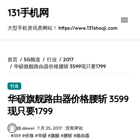
跳
131手机网
转
到
内
大型手机资讯类网站！ https://www.131shouji.com
容
首页
5G频道
行业
2017
华硕旗舰路由器价格腰斩 3599现只要1799
行业
华硕旗舰路由器价格腰斩 3599
现只要1799
由 dawei
7 月 25, 2017
没有评论
#
359
#
价格
#
华硕
#
旗舰
#
腰斩
#
路由器