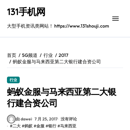
跳
131手机网
转
到
内
大型手机资讯类网站！ https://www.131shouji.com
容
首页
5G频道
行业
2017
蚂蚁金服与马来西亚第二大银行建合资公司
行业
蚂蚁金服与马来西亚第二大银
行建合资公司
由 dawei
7 月 25, 2017
没有评论
#
二大
#
蚂蚁
#
金服
#
银行
#
马来西亚