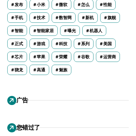
发布
小米
微软
怎么
性能
手机
技术
数智网
新机
旗舰
智能
智能家居
曝光
机器人
正式
游戏
科技
系列
美国
芯片
苹果
荣耀
谷歌
运营商
骁龙
高通
魅族
广告
您错过了