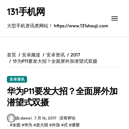
跳
131手机网
转
到
内
大型手机资讯类网站！ https://www.131shouji.com
容
首页
安卓频道
安卓资讯
2017
华为P11要发大招？全面屏外加潜望式双摄
安卓资讯
华为P11要发大招？全面屏外加
潜望式双摄
由 dawei
7 月 16, 2017
没有评论
#
全面
#
华为
#
发大招
#
外加
#
式
#
潜望