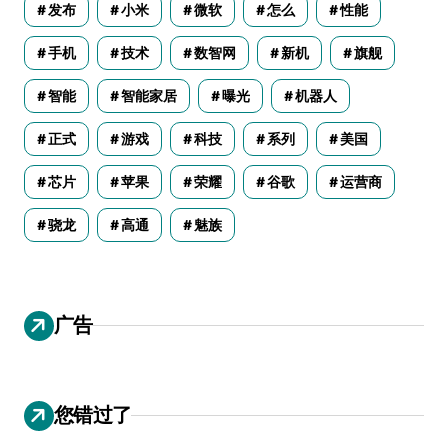
发布
小米
微软
怎么
性能
手机
技术
数智网
新机
旗舰
智能
智能家居
曝光
机器人
正式
游戏
科技
系列
美国
芯片
苹果
荣耀
谷歌
运营商
骁龙
高通
魅族
广告
您错过了