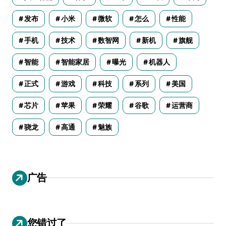
发布
小米
微软
怎么
性能
手机
技术
数智网
新机
旗舰
智能
智能家居
曝光
机器人
正式
游戏
科技
系列
美国
芯片
苹果
荣耀
谷歌
运营商
骁龙
高通
魅族
广告
您错过了