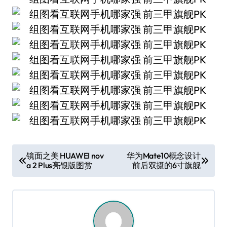
文
镜面之美 HUAWEI nov
华为Mate10概念设计
a 2 Plus亮银版图赏
前后双摄的6寸旗舰
章
导
航