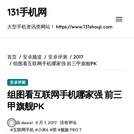
跳
131手机网
转
到
内
大型手机资讯类网站！ https://www.131shouji.com
容
首页
安卓频道
安卓评测
2017
组图看互联网手机哪家强 前三甲旗舰PK
安卓评测
组图看互联网手机哪家强 前三
甲旗舰PK
由 dawei
8 月 7, 2017
没有评论
#
互联网手机
#
小米6
#
荣
#
魅族 PRO 7