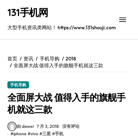
跳
131手机网
转
到
内
大型手机资讯类网站！ https://www.131shouji.com
容
首页
资讯
手机导购
2018
全面屏大战 值得入手的旗舰手机就这三款
手机导购
全面屏大战 值得入手的旗舰手
机就这三款
由 dawei
7 月 3, 2018
没有评论
#
iphone
#
vivo
#
三星
#
手机