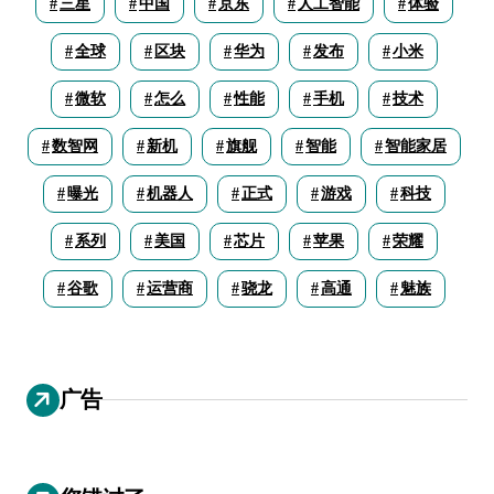
三星
中国
京东
人工智能
体验
全球
区块
华为
发布
小米
微软
怎么
性能
手机
技术
数智网
新机
旗舰
智能
智能家居
曝光
机器人
正式
游戏
科技
系列
美国
芯片
苹果
荣耀
谷歌
运营商
骁龙
高通
魅族
广告