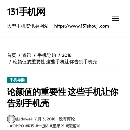
跳
131手机网
转
到
内
大型手机资讯类网站！ https://www.131shouji.com
容
首页
资讯
手机导购
2018
论颜值的重要性 这些手机让你告别手机壳
手机导购
论颜值的重要性 这些手机让你
告别手机壳
由 dawei
7 月 3, 2018
没有评论
#
OPPO
#
R15
#
一加6
#
坚果R1
#
荣耀10