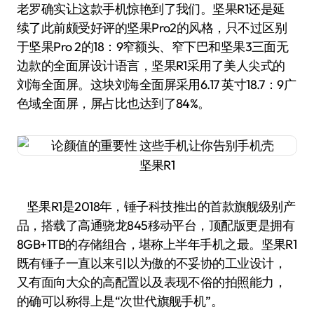
老罗确实让这款手机惊艳到了我们。坚果R1还是延
续了此前颇受好评的坚果Pro2的风格，只不过区别
于坚果Pro 2的18：9窄额头、窄下巴和坚果3三面无
边款的全面屏设计语言，坚果R1采用了美人尖式的
刘海全面屏。这块刘海全面屏采用6.17 英寸18.7：9广
色域全面屏，屏占比也达到了84%。
坚果R1
坚果R1是2018年，锤子科技推出的首款旗舰级别产
品，搭载了高通骁龙845移动平台，顶配版更是拥有
8GB+1TB的存储组合，堪称上半年手机之最。坚果R1
既有锤子一直以来引以为傲的不妥协的工业设计，
又有面向大众的高配置以及表现不俗的拍照能力，
的确可以称得上是“次世代旗舰手机”。